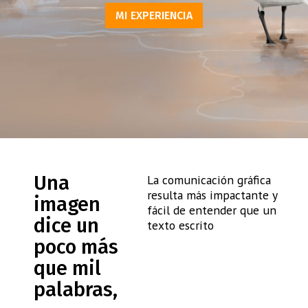
MI EXPERIENCIA
MUSEOGRAFÍA
IDENTIDAD VISUAL
DISEÑO UNIVERSAL
ILUSTRACIÓN
DIVULGACIÓN
INTERPRETACIÓN DEL PATRIMONIO
Una
La comunicación gráfica
EDUCACIÓN AMBIENTAL
resulta más impactante y
imagen
fácil de entender que un
MUSEOGRAFÍA
dice un
texto escrito
poco más
IDENTIDAD VISUAL
que mil
DISEÑO UNIVERSAL
palabras,
ILUSTRACIÓN