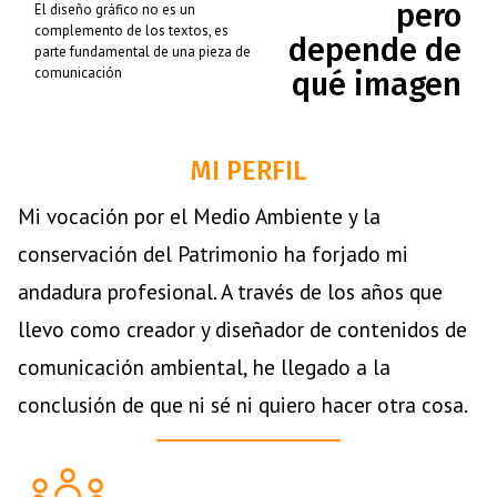
pero
El diseño gráfico no es un
complemento de los textos, es
DIVULGACIÓN
depende de
parte fundamental de una pieza de
comunicación
qué imagen
INTERPRETACIÓN DEL PATRIMONIO
EDUCACIÓN AMBIENTAL
MI PERFIL
MUSEOGRAFÍA
Mi vocación por el Medio Ambiente y la
IDENTIDAD VISUAL
conservación del Patrimonio ha forjado mi
DISEÑO UNIVERSAL
andadura profesional. A través de los años que
ILUSTRACIÓN
llevo como creador y diseñador de contenidos de
DIVULGACIÓN
comunicación ambiental, he llegado a la
INTERPRETACIÓN DEL PATRIMONIO
conclusión de que ni sé ni quiero hacer otra cosa.
EDUCACIÓN AMBIENTAL
MUSEOGRAFÍA